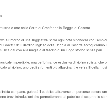
ra
musica e arte nelle Serre di Graefer della
Reggia di Caserta
ove all’interno di una suggestiva Serra ogni
nota si fonderà con l’ambie
i Graefer del Giardino Inglese della Reggia di Caserta
accoglieranno i
 musica dal vivo alla magia e al fascino di un luogo storico senza
pari.
musicale imperdibile: una performance
esclusiva di violino solista, che
cato al violino, uno degli strumenti più affascinanti
e versatili della mus
iolinista campano, guiderà il pubblico
attraverso un percorso sonoro em
nno brevi introduzioni che permetteranno al pubblico di
scoprire le sto