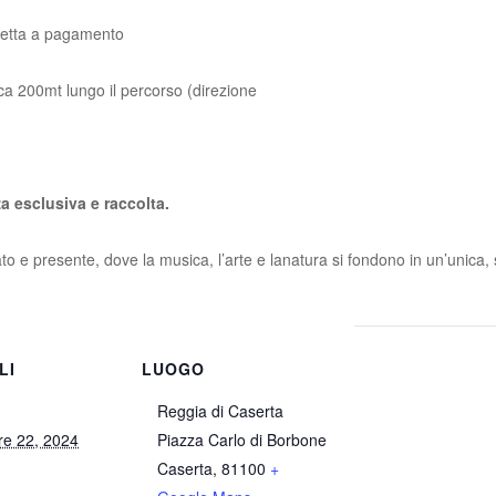
avetta a pagamento
rca 200mt lungo il percorso (direzione
za esclusiva e raccolta.
o e presente, dove la musica, l’arte e la
natura si fondono in un’unica, 
LI
LUOGO
Reggia di Caserta
re 22, 2024
Piazza Carlo di Borbone
Caserta
,
81100
+
: