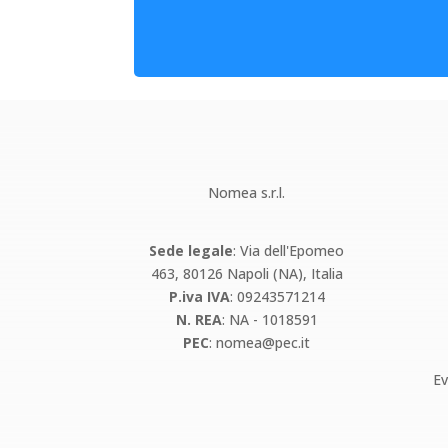
Nomea s.r.l.
Sede legale
: Via dell'Epomeo
463, 80126 Napoli (NA), Italia
P.iva IVA
: 09243571214
N. REA
: NA - 1018591
PEC
:
nomea@pec.it
Ev