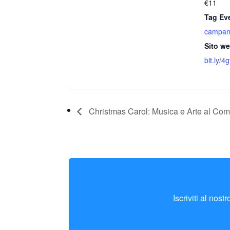
€11
Tag Ev
campan
Sito w
bit.ly/4
Christmas Carol: Musica e Arte al Co
Iscriviti al nos