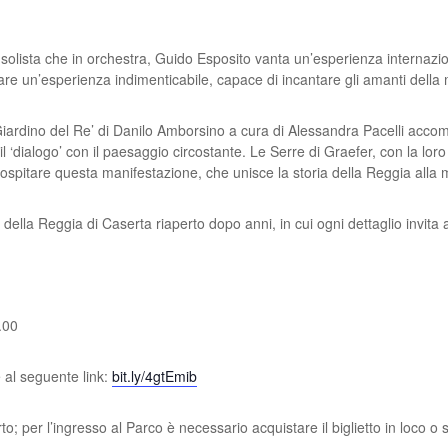
 solista che in orchestra, Guido Esposito
vanta un’esperienza internaziona
re un’esperienza indimenticabile, capace di incantare gli
amanti della 
l Giardino del Re’ di Danilo Amborsino a cura
di Alessandra Pacelli accom
il ‘dialogo’ con il paesaggio circostante.
Le Serre di Graefer, con la loro
 ospitare questa manifestazione, che unisce la storia della
Reggia alla 
 della Reggia di Caserta riaperto dopo anni, in cui ogni dettaglio invita 
3.00
 al seguente link:
bit.ly/4gtEmib
certo; per l’ingresso al Parco è necessario
acquistare il biglietto in loco o