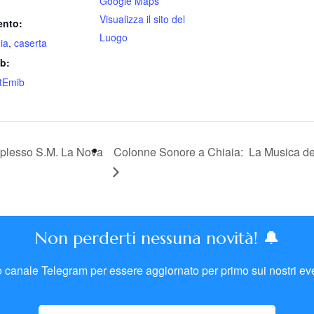
Google Maps
Visualizza il sito del
ento:
Luogo
ia
,
caserta
eb:
gtEmib
mplesso S.M. La Nova
Colonne Sonore a Chiaia: La Musica d
Non perderti nessuna novità! 🔔
tro canale Telegram per essere aggiornato per primo sui nostri eve