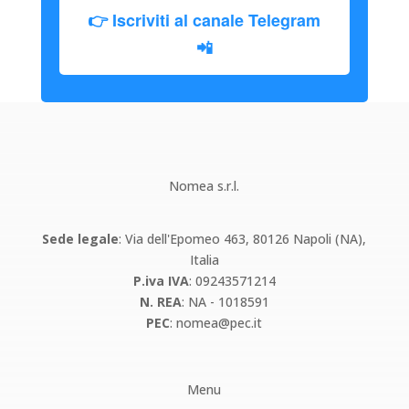
👉 Iscriviti al canale Telegram
📲
Nomea s.r.l.
Sede legale
: Via dell'Epomeo 463, 80126 Napoli (NA),
Italia
P.iva IVA
: 09243571214
N. REA
: NA - 1018591
PEC
:
nomea@pec.it
Menu