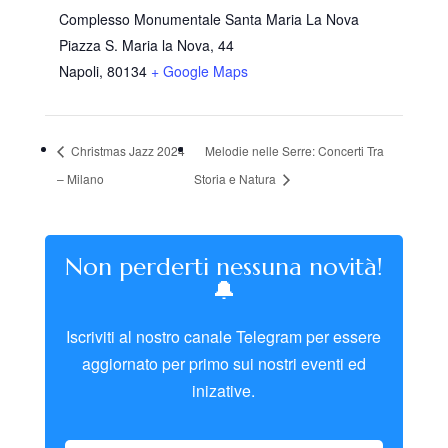
Complesso Monumentale Santa Maria La Nova
Piazza S. Maria la Nova, 44
Napoli
,
80134
+ Google Maps
Christmas Jazz 2024
Melodie nelle Serre: Concerti Tra
– Milano
Storia e Natura
Non perderti nessuna novità!
🔔
Iscriviti al nostro canale Telegram per essere
aggiornato per primo sui nostri eventi ed
inizative.