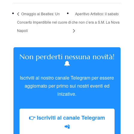
Omaggio ai Beatles: Un
Aperitivo Artistico: il sabato
Concerto Imperdibile nel cuore di
che non c’era a S.M. La Nova
Napoli
Non perderti nessuna novità!
🔔
Iscriviti al nostro canale Telegram per essere
aggiornato per primo sui nostri eventi ed
inizative.
👉 Iscriviti al canale Telegram
📲