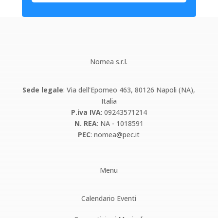
Nomea s.r.l.
Sede legale
: Via dell'Epomeo 463, 80126 Napoli (NA),
Italia
P.iva IVA
: 09243571214
N. REA
: NA - 1018591
PEC
:
nomea@pec.it
Menu
Calendario Eventi